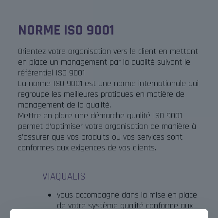
NORME ISO 9001
Orientez votre organisation vers le client en mettant
en place un management par la qualité suivant le
référentiel ISO 9001
La norme ISO 9001 est une norme internationale qui
regroupe les meilleures pratiques en matière de
management de la qualité.
Mettre en place une démarche qualité ISO 9001
permet d’optimiser votre organisation de manière à
s’assurer que vos produits ou vos services sont
conformes aux exigences de vos clients.
VIAQUALIS
vous accompagne dans la mise en place
de votre système qualité conforme aux
exigences de la norme ISO 9001