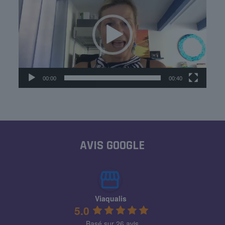
00:00
00:40
AVIS GOOGLE
Viaqualis
5.0
Basé sur 26 avis