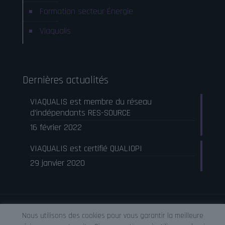
Formation secteur Énergie
Viaqualis
Dernières actualités
VIAQUALIS est membre du réseau
d’indépendants RES-SOURCE
16 février 2022
VIAQUALIS est certifié QUALIOPI
29 janvier 2020
© Viaqualis •
Mentions légales
•
Site web cultivé par AXYOLE
Nous utilisons des cookies pour vous garantir la meilleure