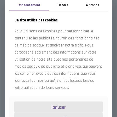
Consentement
Détails
A propos
réalise vos audits internes pour apporter
un regard neuf sur votre système qualité
Ce site utilise des cookies
forme vos équipes à la réalisation
d’audits internes
voir formation
Nous utilisons des cookies pour personnaliser le
contenu et les publicités, fournir des fonctionnalités
Xavier
de médias sociaux et analyser notre trafic. Nous
DOUCET
partageons également des informations sur votre
est
référencé
utilisation de notre site avec nos partenaires de
par le
médias sociaux, de publicité et d'analyse, qui peuvent
Conseil
les combiner avec d'autres informations que vous
Supérieur
leur avez fournies ou qu'ils ont collectées lors de
du
votre utilisation de leurs services.
Notariat
pour
accompagner les études notariales dans
Refuser
leurs démarches management et qualité.