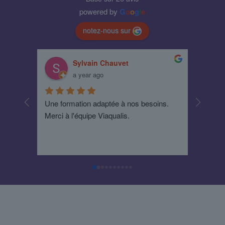
powered by
G
o
o
g
l
e
notez-nous sur
Sylvain Chauvet
a year ago
Une formation adaptée à nos besoins. 
Un form
Merci à l'équipe Viaqualis.
avec qui
moindre
en confi
son acc
décroch
non-con
!