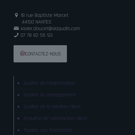
18 rue Baptiste Marcet
44100 NANTES
xavier.doucet@viaqualis.com
07 78 82 55 93
CONTACTEZ-NOUS
Qualité de l’organisation
Qualité du management
Qualité de la relation-client
Enquête de satisfaction client
Toutes nos formations